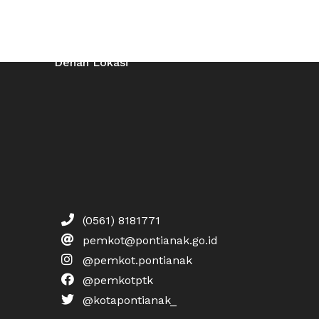
Denah Lokasi
(0561) 8181771
pemkot@pontianak.go.id
@pemkot.pontianak
@pemkotptk
@kotapontianak_