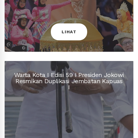
Tari Jepin Pecahkan Rekor Dunia MURI
LIHAT
Warta Kota I Edisi 60 I 33.074 Peserta
Warta Kota I Edisi 59 I Presiden Jokowi
Resmikan Duplikasi Jembatan Kapuas
LIHAT
I