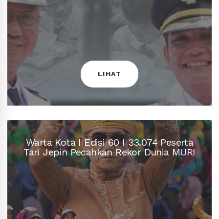
Program Kesejahteraan Masyarakat
LIHAT
Warta Kota I Edisi 61 I Fokus Tujuh
Warta Kota I Edisi 60 I 33.074 Peserta
Tari Jepin Pecahkan Rekor Dunia MURI
LIHAT