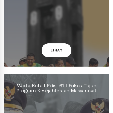
Nyaman Bagi Semua
Jadikan Pontianak Rumah yang
LIHAT
Warta Kota I Edisi 62 I 254 Tahun,
Warta Kota I Edisi 61 I Fokus Tujuh
Program Kesejahteraan Masyarakat
LIHAT