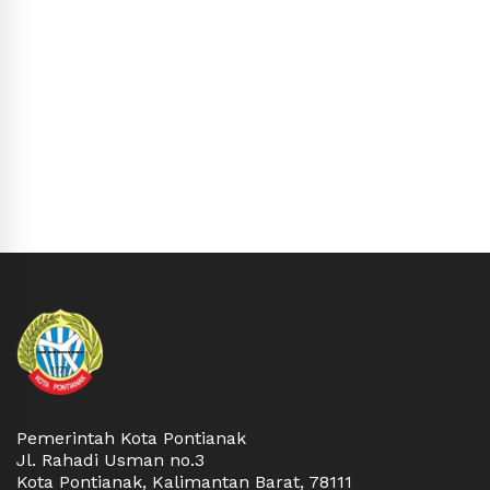
Pemerintah Kota Pontianak
Jl. Rahadi Usman no.3
Kota Pontianak, Kalimantan Barat, 78111