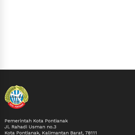
Pemerintah Kota Pontianak
Jl. Rahadi Usman no.3
Kota Pontianak, Kalimantan Barat, 78111