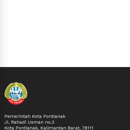
Pemerintah Kota Pontianak
Jl. Rahadi Usman no.3
Kota Pontianak, Kalimantan Barat, 78111