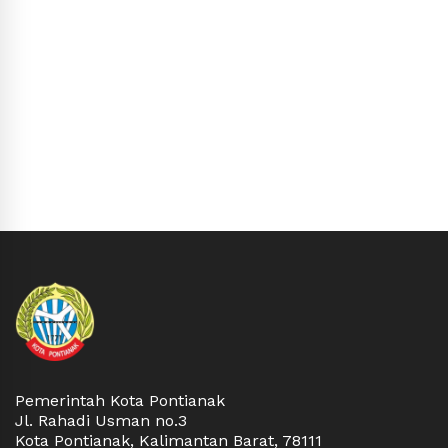
Pemerintah Kota Pontianak
Jl. Rahadi Usman no.3
Kota Pontianak, Kalimantan Barat, 78111