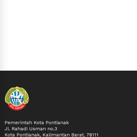
Pemerintah Kota Pontianak
Jl. Rahadi Usman no.3
Kota Pontianak, Kalimantan Barat, 78111