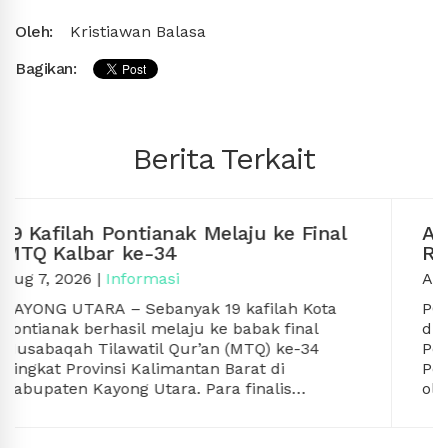
Oleh:
Kristiawan Balasa
Bagikan:
Berita Terkait
nal
Ario Sabrang Kembali Nahkodai
Rumpon
Aug 5, 2026
|
Informasi
ta
PONTIANAK
– Ario Sabrang kembali
dipercaya menahkodai Rumah Komunitas
Pontianak (Rumpon) masa bakti 2026–2029.
Pengukuhan pengurus Rumpon dilakukan
oleh Wakil Wali Kota Pontianak Bahasan, Rab
(5/8/2026).
naldi
Bahasan mengatakan, Rumpon diharapkan
menjadi rumah besar bagi komunitas di Kot