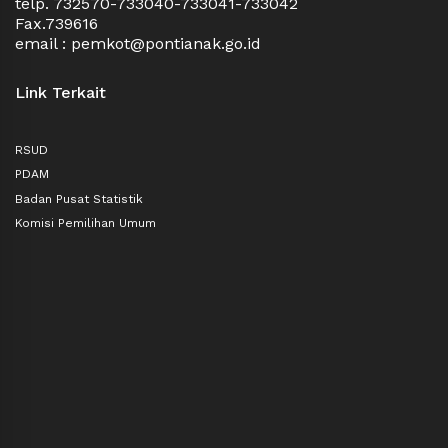
telp. 732570-733040-733041-733042
Fax.739616
email : pemkot@pontianak.go.id
Link Terkait
RSUD
PDAM
Badan Pusat Statistik
Komisi Pemilihan Umum