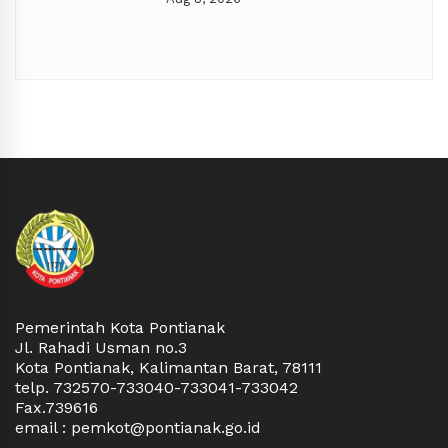
Pontianak hanya ingin menikmati kuliner-
kuliner yang ada,” tuturnya.
iwa 
n 
i, 
Karena itu, ia berharap keberagaman kulin
yang dimiliki Pontianak terus diperkuat. 
jarah 
Festival 1000 Bakcang diharapkan tidak ha
ta 
menjadi perayaan budaya, tetapi juga ruan
promosi kuliner dan ekonomi kreatif yang 
gga 26 
memberi manfaat bagi masyarakat.
 
“Ini yang perlu kita tingkatkan di tengah 
 
keberagaman jenis makanan yang ada di K
Pontianak,” katanya. (prokopim)
menjadi 
igus 
Pemerintah Kota Pontianak
Jl. Rahadi Usman no.3
a 
Kota Pontianak, Kalimantan Barat, 78111
telp. 732570-733040-733041-733042
Fax.739616
email : pemkot@pontianak.go.id