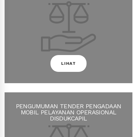
Rekonstruksi Rumah Budaya
LIHAT
Pengumuman Seleksi Pengawasan
PENGUMUMAN TENDER PENGADAAN
MOBIL PELAYANAN OPERASIONAL
LIHAT
DISDUKCAPIL