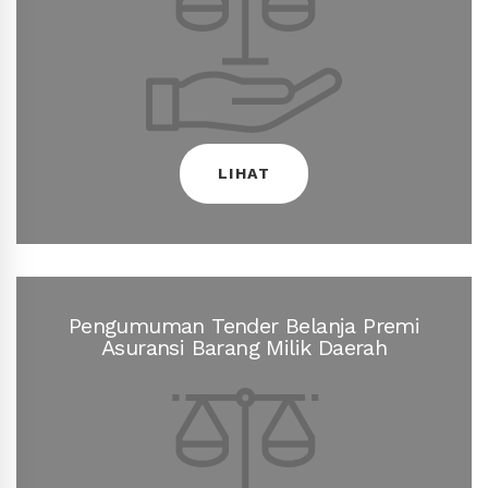
DISDUKCAPIL
MOBIL PELAYANAN OPERASIONAL
LIHAT
PENGUMUMAN TENDER PENGADAAN
Pengumuman Tender Belanja Premi
Asuransi Barang Milik Daerah
LIHAT