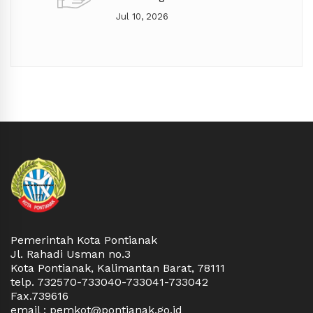
Gajah Mada Kec. Pontianak
Jul 10, 2026
Selatan (Lanjutan)
Pemerintah Kota Pontianak
Jl. Rahadi Usman no.3
Kota Pontianak, Kalimantan Barat, 78111
telp. 732570-733040-733041-733042
Fax.739616
email : pemkot@pontianak.go.id