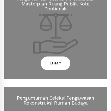
Masterplan Ruang Publik Kota
LIHAT
Pontianak
Pontianak
Masterplan Ruang Publik Kota
LIHAT
Pengumuman Seleksi Perencanaan
Pengumuman Seleksi Pengawasan
Rekonstruksi Rumah Budaya
LIHAT