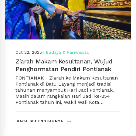
Oct 22, 2025
|
Budaya & Pariwisata
Ziarah Makam Kesultanan, Wujud
Penghormatan Pendiri Pontianak
PONTIANAK - Ziarah ke Makam Kesultanan
Pontianak di Batu Layang menjadi tradisi
tahunan menyambut Hari Jadi Pontianak.
Masih dalam rangkaian Hari Jadi ke-254
Pontianak tahun ini, Wakil Wali Kota
Pontianak Bahasan bersama jajaran Forum
Koordinasi Pimpinan Daerah (Forkopimda)
Pukul 07.30 WIB, rombongan berangkat
→
Kota Pontianak serta kepala perangkat
menggunakan kapal wisata menyusuri
BACA SELENGKAPNYA
daerah Pemerintah Kota (Pemkot) Pontianak
Sungai Kapuas menuju Makam Kesultanan.
berziarah ke Makam Kesultanan Pontianak