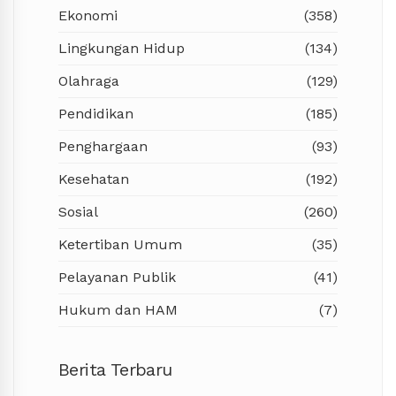
sekolah dan anak-anak. Sehingga mereka
Ekonomi
(358)
yang sama, arus cinta kepada Pontianak dan
sebagai generasi penerus tidak hilang akar
tanah air,” pungkasnya. (kominfo/prokopim)
budayanya," tutupnya. (kominfo/prokopim)
Lingkungan Hidup
(134)
Olahraga
(129)
Pendidikan
(185)
Penghargaan
(93)
Kesehatan
(192)
Sosial
(260)
Ketertiban Umum
(35)
Pelayanan Publik
(41)
Hukum dan HAM
(7)
Berita Terbaru