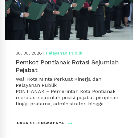
Jul 30, 2026
|
Pelayanan Publik
Pemkot Pontianak Rotasi Sejumlah
Pejabat
Wali Kota Minta Perkuat Kinerja dan
Pelayanan Publik
PONTIANAK
– Pemerintah Kota Pontianak
merotasi sejumlah posisi pejabat pimpinan
tinggi pratama, administrator, hingga
pengawas di lingkungan Pemkot Pontianak.
Pelantikan dan pengambilan sumpah
→
jabatan dipimpin langsung Wali Kota
Dalam rotasi tersebut, sejumlah pejabat
BACA SELENGKAPNYA
Pontianak Edi Rusdi Kamtono di Aula Sultan
eselon II menempati jabatan baru. Derry
Syarif Abdurrahman Kantor Wali Kota
Gunawan dilantik sebagai Asisten