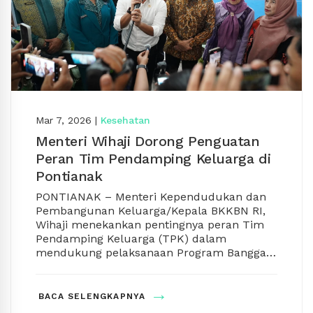
Mar 7, 2026
|
Kesehatan
Menteri Wihaji Dorong Penguatan
Peran Tim Pendamping Keluarga di
Pontianak
PONTIANAK – Menteri Kependudukan dan
Pembangunan Keluarga/Kepala BKKBN RI,
Wihaji menekankan pentingnya peran Tim
Pendamping Keluarga (TPK) dalam
mendukung pelaksanaan Program Bangga
Kencana serta upaya percepatan
penurunan stunting. Hal tersebut
Menurut Wihaji, berdasarkan Peraturan
→
disampaikannya saat kunjungan kerja di
Presiden Nomor 115 Pasal 47, pemerintah
BACA SELENGKAPNYA
Kota Pontianak, Sabtu (7/3/2026) siang.
menugaskan TPK di seluruh Indonesia