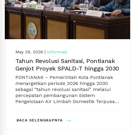
May 29, 2026
|
Informasi
Tahun Revolusi Sanitasi, Pontianak
Genjot Proyek SPALD-T hingga 2030
PONTIANAK – Pemerintah Kota Pontianak
menargetkan periode 2026 hingga 2030
sebagai “tahun revolusi sanitasi” melalui
percepatan pembangunan Sistem
Pengelolaan Air Limbah Domestik Terpusat
(SPALD-T). Proyek strategis nasional itu
dinilai menjadi momentum penting dalam
Hal tersebut disampaikan Kepala Badan
→
mengubah perilaku masyarakat terhadap
Perencanaan Pembangunan, Riset dan
BACA SELENGKAPNYA
pengelolaan sanitasi dan limbah domestik
Inovasi Daerah (Bapperida) Kota Pontianak,
secara modern serta berkelanjutan.
Sidig Handanu, saat membuka Rapat